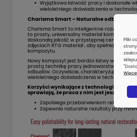
Wyjątkowa łatwość pracy i doskonałe wł
wieloletniego doświadczenia w technolo
Charisma Smart – Naturalne odbudowy ? 
Charisma Smart to inteligentne rozwiązanie d
to prosty, uniwersalny materiał kompozytowy
Pliki 
doskonałą jakość w przystępnej cenie. Oprac
zdjęciach RTG materiał , aby spełniał Twoje
stron
kompozytu.
zaakce
sklepu
Nowy kompozyt jest bardzo łatwy w obsłudze,
prostą technikę pracy jednowarstwowej, zap
"Dosto
odbudów. Oczywiście, charakteryzuje się jako
Więcej
wieloletniego doświadczenia w technologii k
Korzyści wynikające z technologii stabiliz
sprawiają, że praca z nim jest jeszcze pros
Zapobiega przebarwieniom rekonstrukc
Zapewnia naturalne rezultaty przy mini