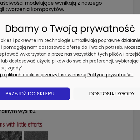
aściwości modelujące wynikają z naszego
gii tworzenia kompozytów.
To proste!
Dbamy o Twoją prywatność
o naturalnych, codziennych rekonstrukcji. Jest
, idealny do codziennych wypełnień, oferujący
cookies i pokrewne im technologie umożliwiają poprawne działani
owaliśmy ten światłoutwardzalny, widoczny na
 wymagania dotyczące łatwości obróbki
y i pomagają nam dostosować ofertę do Twoich potrzeb. Możesz
ptować wykorzystanie przez nas wszystkich tych plików i przejś
 lub dostosować użycie plików do swoich preferencji, wybierając
 a dzięki naturalnym odcieniom pozwala na
ewniając naturalne efekty codziennych
suj zgody".
ścią i niezawodnością, które wynikają z naszego
 o plikach cookies przeczytasz w naszej Polityce prywatności.
ompozytów.
acji koloru i łatwości polerowania
PRZEJDŹ DO SKLEPU
DOSTOSUJ ZGODY
tsza:
ji kompozytowych na dłuższą metę.
malnym wysiłku.