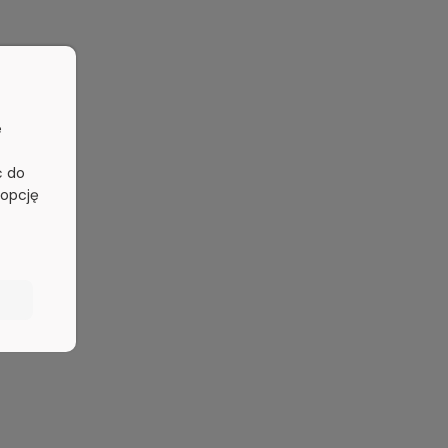
e
ć do
 opcję