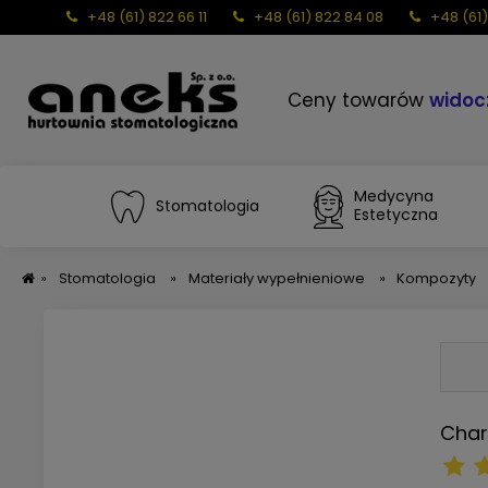
+48 (61) 822 66 11
+48 (61) 822 84 08
+48 (61)
Ceny towarów
widoc
Medycyna
Stomatologia
Estetyczna
»
Stomatologia
»
Materiały wypełnieniowe
»
Kompozyty
Char