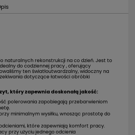
pis
 naturalnych rekonstrukcji na co dzień. Jest to
dealny do codziennej pracy , oferujący
owaliśmy ten światłoutwardzalny, widoczny na
czekiwania dotyczące łatwości obróbki
yt, który zapewnia doskonałą jakość:
twość polerowania zapobiegają przebarwieniom
etę.
przy minimalnym wysiłku, wnosząc prostotę do
i odcieniami, które zapewniają komfort pracy.
cy przy użyciu jednego odcienia