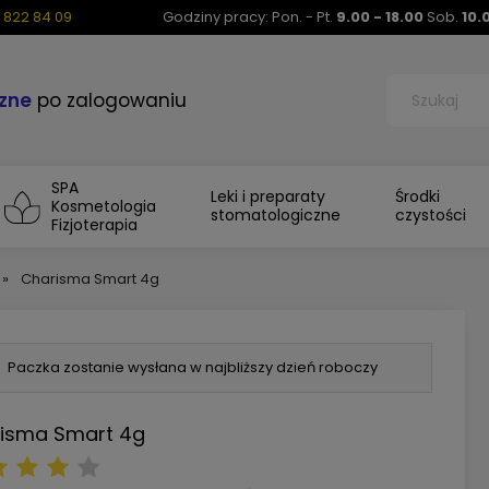
 822 84 09
Godziny pracy: Pon. - Pt.
9.00 - 18.00
Sob.
10.
zne
po zalogowaniu
SPA
Leki i preparaty
Środki
Kosmetologia
stomatologiczne
czystości
Fizjoterapia
»
Charisma Smart 4g
Paczka zostanie wysłana w najbliższy dzień roboczy
isma Smart 4g