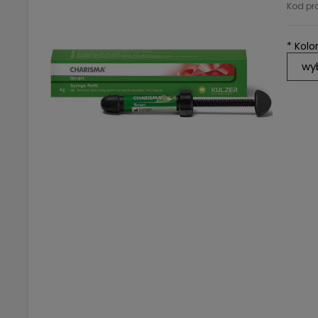
Kod pr
*
Kolor
wy
A1
A2
A3
A3,
B1
B2
De