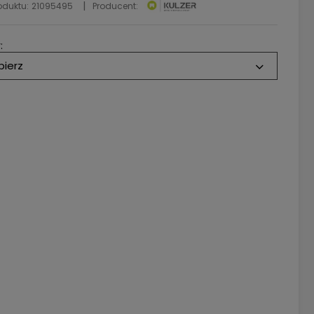
oduktu:
21095495
Producent:
:
bierz
5
ntine