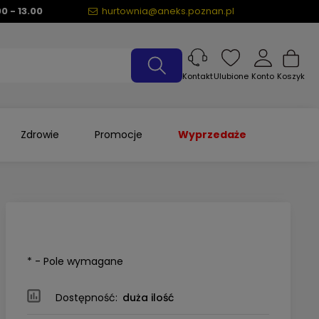
00 - 13.00
hurtownia@aneks.poznan.pl
Ulubione
Konto
Koszyk
Kontakt
Zdrowie
Promocje
Wyprzedaże
*
- Pole wymagane
Dostępność:
duża ilość